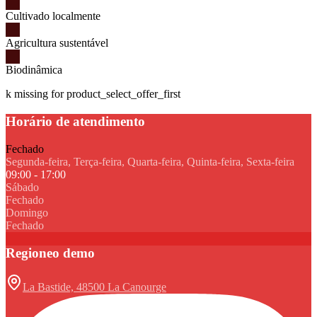
Cultivado localmente
Agricultura sustentável
Biodinâmica
k missing for product_select_offer_first
Horário de atendimento
Fechado
Segunda-feira, Terça-feira, Quarta-feira, Quinta-feira, Sexta-feira
09:00 - 17:00
Sábado
Fechado
Domingo
Fechado
Regioneo demo
La Bastide, 48500 La Canourge