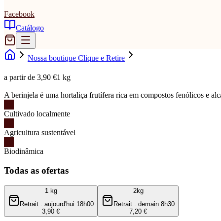
Facebook
Catálogo
Nossa boutique Clique e Retire
a partir de 3,90 €
1 kg
A berinjela é uma hortaliça frutífera rica em compostos fenólicos e al
Cultivado localmente
Agricultura sustentável
Biodinâmica
Todas as ofertas
1 kg
2kg
Retrait : aujourd'hui 18h00
Retrait : demain 8h30
3,90 €
7,20 €