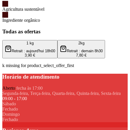
Agricultura sustentável
Ingrediente orgânico
Todas as ofertas
1 kg
2kg
Retrait : aujourd'hui 18h00
Retrait : demain 8h30
3,90 €
7,80 €
k missing for product_select_offer_first
Horário de atendimento
Aberto
fecha às 17:00
Segunda-feira, Terça-feira, Quarta-feira, Quinta-feira, Sexta-feira
09:00 - 17:00
Sábado
Fechado
Domingo
Fechado