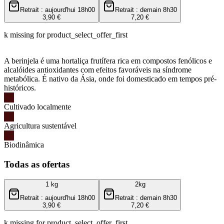
Retrait : aujourd'hui 18h00
Retrait : demain 8h30
3,90 €
7,20 €
k missing for product_select_offer_first
A berinjela é uma hortaliça frutífera rica em compostos fenólicos e
alcalóides antioxidantes com efeitos favoráveis ​​na síndrome
metabólica. É nativo da Ásia, onde foi domesticado em tempos pré-
históricos.
Cultivado localmente
Agricultura sustentável
Biodinâmica
Todas as ofertas
1 kg
2kg
Retrait : aujourd'hui 18h00
Retrait : demain 8h30
3,90 €
7,20 €
k missing for product_select_offer_first