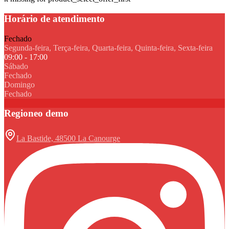
Horário de atendimento
Fechado
Segunda-feira, Terça-feira, Quarta-feira, Quinta-feira, Sexta-feira
09:00 - 17:00
Sábado
Fechado
Domingo
Fechado
Regioneo demo
La Bastide, 48500 La Canourge