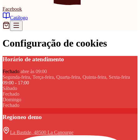
Facebook
Catálogo
Configuração de cookies
Horário de atendimento
Fechado
abre às 09:00
Segunda-feira, Terça-feira, Quarta-feira, Quinta-feira, Sexta-feira
09:00 - 17:00
Sábado
Fechado
Domingo
Fechado
Regioneo demo
La Bastide, 48500 La Canourge