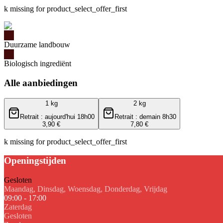
k missing for product_select_offer_first
Duurzame landbouw
Biologisch ingrediënt
Alle aanbiedingen
1 kg
2 kg
Retrait : aujourd'hui 18h00
Retrait : demain 8h30
3,90 €
7,80 €
k missing for product_select_offer_first
Openingstijden
Gesloten
Maandag, Dinsdag, Woensdag, Donderdag, Vrijdag
09:00 - 17:00
Zaterdag
Gesloten