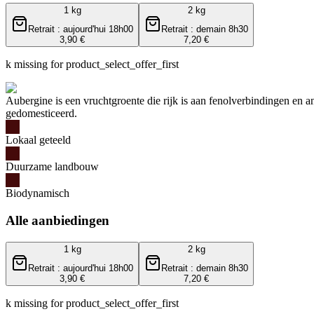
1 kg
2 kg
Retrait : aujourd'hui 18h00
Retrait : demain 8h30
3,90 €
7,20 €
k missing for product_select_offer_first
Aubergine is een vruchtgroente die rijk is aan fenolverbindingen en a
gedomesticeerd.
Lokaal geteeld
Duurzame landbouw
Biodynamisch
Alle aanbiedingen
1 kg
2 kg
Retrait : aujourd'hui 18h00
Retrait : demain 8h30
3,90 €
7,20 €
k missing for product_select_offer_first