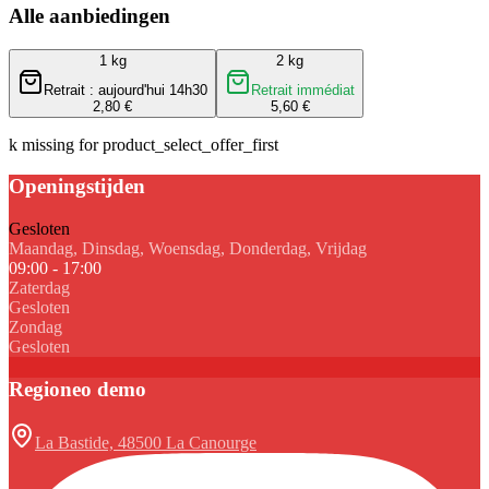
Alle aanbiedingen
1 kg
2 kg
Retrait : aujourd'hui 14h30
Retrait immédiat
2,80 €
5,60 €
k missing for product_select_offer_first
Openingstijden
Gesloten
Maandag, Dinsdag, Woensdag, Donderdag, Vrijdag
09:00 - 17:00
Zaterdag
Gesloten
Zondag
Gesloten
Regioneo demo
La Bastide, 48500 La Canourge