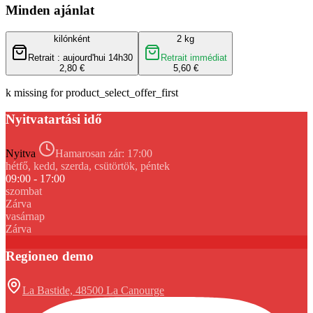
Minden ajánlat
kilónként
2 kg
Retrait : aujourd'hui 14h30
Retrait immédiat
2,80 €
5,60 €
k missing for product_select_offer_first
Nyitvatartási idő
Nyitva
Hamarosan zár:
17:00
hétfő, kedd, szerda, csütörtök, péntek
09:00 - 17:00
szombat
Zárva
vasárnap
Zárva
Regioneo demo
La Bastide, 48500 La Canourge