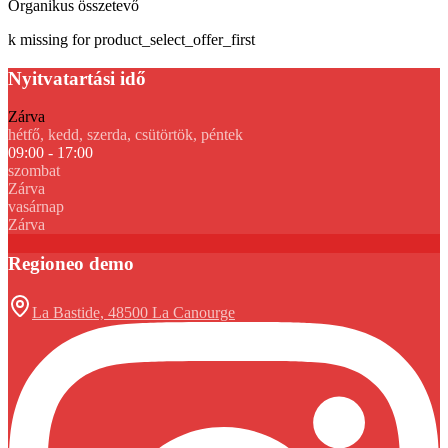
Organikus összetevő
k missing for product_select_offer_first
Nyitvatartási idő
Zárva
hétfő, kedd, szerda, csütörtök, péntek
09:00 - 17:00
szombat
Zárva
vasárnap
Zárva
Regioneo demo
La Bastide, 48500 La Canourge