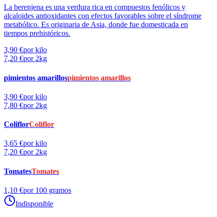
La berenjena es una verdura rica en compuestos fenólicos y
alcaloides antioxidantes con efectos favorables sobre el síndrome
metabólico. Es originaria de Asia, donde fue domesticada en
tiempos prehistóricos.
3,90 €
por kilo
7,20 €
por 2kg
pimientos amarillos
pimientos amarillos
3,90 €
por kilo
7,80 €
por 2kg
Coliflor
Coliflor
3,65 €
por kilo
7,20 €
por 2kg
Tomates
Tomates
1,10 €
por 100 gramos
Indisponible