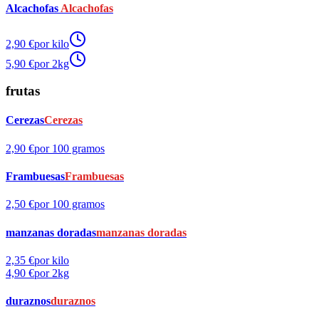
Alcachofas
Alcachofas
2,90 €
por kilo
5,90 €
por 2kg
frutas
Cerezas
Cerezas
2,90 €
por 100 gramos
Frambuesas
Frambuesas
2,50 €
por 100 gramos
manzanas doradas
manzanas doradas
2,35 €
por kilo
4,90 €
por 2kg
duraznos
duraznos