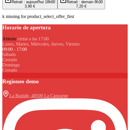
Retrait : aujourd'hui 18h00
Retrait : demain 8h30
3,90 €
7,20 €
k missing for product_select_offer_first
Horario de apertura
Abierto
cerrar a las 17:00
Lunes, Martes, Miércoles, Jueves, Viernes
09:00 - 17:00
Sábado
Cerrado
Domingo
Cerrado
Regioneo demo
La Bastide, 48500 La Canourge