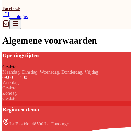
Facebook
Catalogus
Algemene voorwaarden
Openingstijden
Gesloten
Maandag, Dinsdag, Woensdag, Donderdag, Vrijdag
09:00 - 17:00
Zaterdag
Gesloten
Zondag
Gesloten
Regioneo demo
La Bastide, 48500 La Canourge