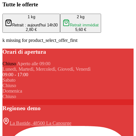
Tutte le offerte
1 kg
2 kg
Retrait : aujourd'hui 14h30
Retrait immédiat
2,80 €
5,60 €
k missing for product_select_offer_first
Orari di apertura
Chiuso
Aperto alle 09:00
Lunedi, Martedì, Mercoledì, Giovedì, Venerdì
09:00 - 17:00
Sabato
Chiuso
Domenica
Chiuso
Regioneo demo
La Bastide, 48500 La Canourge