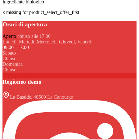
Ingrediente biologico
k missing for product_select_offer_first
Orari di apertura
Aperto
chiuso alle 17:00
Lunedi, Martedì, Mercoledì, Giovedì, Venerdì
09:00 - 17:00
Sabato
Chiuso
Domenica
Chiuso
Regioneo demo
La Bastide, 48500 La Canourge