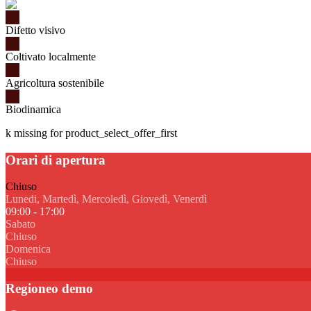
Difetto visivo
Coltivato localmente
Agricoltura sostenibile
Biodinamica
k missing for product_select_offer_first
Orari di apertura
Chiuso
Lunedi, Martedì, Mercoledì, Giovedì, Venerdì
09:00 - 17:00
Sabato
Chiuso
Domenica
Chiuso
Regioneo demo