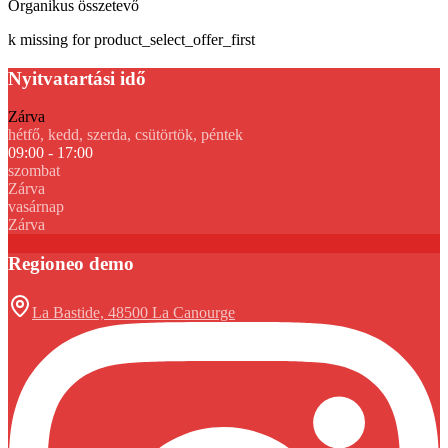
Organikus összetevő
k missing for product_select_offer_first
Nyitvatartási idő
Zárva
hétfő, kedd, szerda, csütörtök, péntek
09:00 - 17:00
szombat
Zárva
vasárnap
Zárva
Regioneo demo
La Bastide, 48500 La Canourge