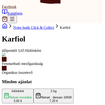
Facebook
Katalógus
Notre butik Click & Collect
Karfiol
Karfiol
időponttól 3,65 €
kilónként
Fenntartható mezőgazdaság
Organikus összetevő
Minden ajánlat
kilónként
2 kg
Retrait immédiat
Retrait : demain 10h00
3,65 €
7,20 €