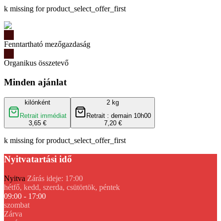
k missing for product_select_offer_first
Fenntartható mezőgazdaság
Organikus összetevő
Minden ajánlat
kilónként
2 kg
Retrait immédiat
Retrait : demain 10h00
3,65 €
7,20 €
k missing for product_select_offer_first
Nyitvatartási idő
Nyitva
Zárás ideje: 17:00
hétfő, kedd, szerda, csütörtök, péntek
09:00 - 17:00
szombat
Zárva