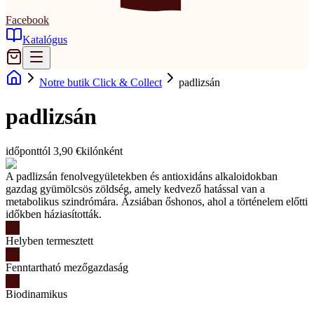
Facebook
Katalógus
Notre butik Click & Collect
padlizsán
padlizsán
időponttól 3,90 €
kilónként
A padlizsán fenolvegyületekben és antioxidáns alkaloidokban
gazdag gyümölcsös zöldség, amely kedvező hatással van a
metabolikus szindrómára. Ázsiában őshonos, ahol a történelem előtti
időkben háziasították.
Helyben termesztett
Fenntartható mezőgazdaság
Biodinamikus