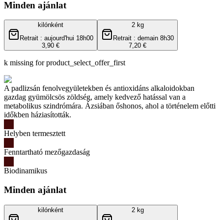
Minden ajánlat
kilónként
2 kg
Retrait : aujourd'hui 18h00
Retrait : demain 8h30
3,90 €
7,20 €
k missing for product_select_offer_first
A padlizsán fenolvegyületekben és antioxidáns alkaloidokban
gazdag gyümölcsös zöldség, amely kedvező hatással van a
metabolikus szindrómára. Ázsiában őshonos, ahol a történelem előtti
időkben háziasították.
Helyben termesztett
Fenntartható mezőgazdaság
Biodinamikus
Minden ajánlat
kilónként
2 kg