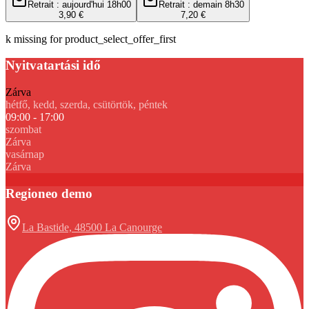
Retrait : aujourd'hui 18h00
Retrait : demain 8h30
3,90 €
7,20 €
k missing for product_select_offer_first
Nyitvatartási idő
Zárva
hétfő, kedd, szerda, csütörtök, péntek
09:00 - 17:00
szombat
Zárva
vasárnap
Zárva
Regioneo demo
La Bastide, 48500 La Canourge