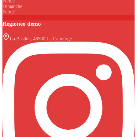
Fermé
Dimanche
Fermé
Regioneo demo
La Bastide, 48500 La Canourge