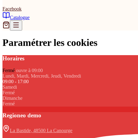
Facebook
Catalogue
Paramétrer les cookies
Horaires
Fermé
ouvre à 09:00
Lundi, Mardi, Mercredi, Jeudi, Vendredi
09:00 - 17:00
Samedi
Fermé
Dimanche
Fermé
Regioneo demo
La Bastide, 48500 La Canourge