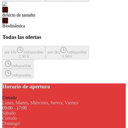
defecto de tamaño
Biodinámica
Todas las ofertas
por kilo
Indisponible
por 2kg
Indisponible
2,90 €
5,90 €
Indisponible
Indisponible
Horario de apertura
Cerrado
Lunes, Martes, Miércoles, Jueves, Viernes
09:00 - 17:00
Sábado
Cerrado
Domingo