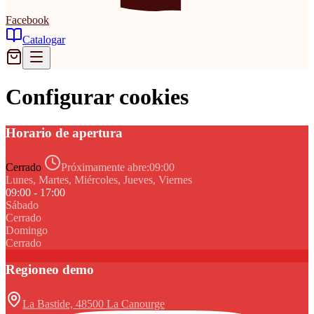
Facebook
Catalogar
Configurar cookies
Horario de apertura
Cerrado
Próximamente abre:
09:00
Lunes, Martes, Miércoles, Jueves, Viernes
09:00 - 17:00
Sábado
Cerrado
Domingo
Cerrado
Regioneo demo
La Bastide, 48500 La Canourge